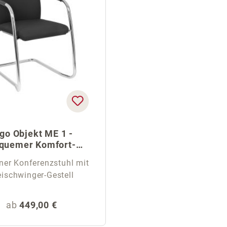
go Objekt ME 1 -
quemer Komfort-
Freischwinger
er Konferenzstuhl mit
eischwinger-Gestell
Regulärer Preis:
ab
449,00 €