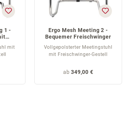
 1 -
Ergo Mesh Meeting 2 -
it
Bequemer Freischwinger
hl mit
Vollgepolsterter Meetingstuhl
ell
mit Freischwinger-Gestell
eis:
Regulärer Preis:
ab
349,00 €