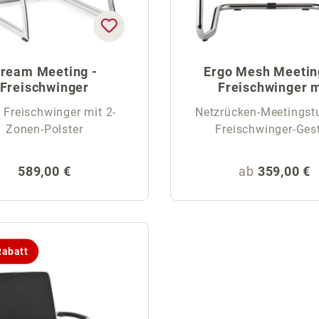
ream Meeting -
Ergo Mesh Meeting
Freischwinger
Freischwinger m
Netzrücken
r Freischwinger mit 2-
Netzrücken-Meetingstu
Zonen-Polster
Freischwinger-Gest
Regulärer Preis:
Regulärer Pr
589,00 €
ab
359,00 €
abatt