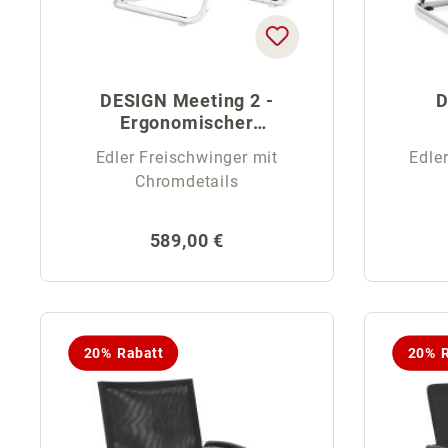
DESIGN Meeting 2 -
D
Ergonomischer
Freischwinger
Edler Freischwinger mit
Edle
Chromdetails
Regulärer Preis:
589,00 €
20% Rabatt
20% R