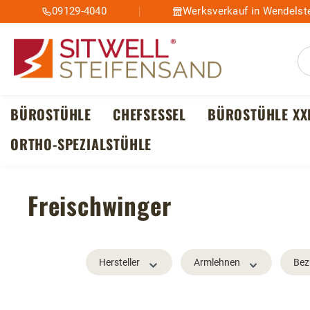
09129-4040
Werksverkauf in Wendelste
m Hauptinhalt springen
Zur Suche springen
Zur Hauptnavigation springen
BÜROSTÜHLE
CHEFSESSEL
BÜROSTÜHLE XX
ORTHO-SPEZIALSTÜHLE
Freischwinger
Hersteller
Armlehnen
Bez