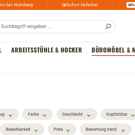
in bei Nürnberg
Sofort lieferbar
20%
L
ARBEITSSTÜHLE & HOCKER
BÜROMÖBEL & M
ug
Farbe
Geschlecht
Kopfstütze
Belastbarkeit
Preis
Bewertung mind.