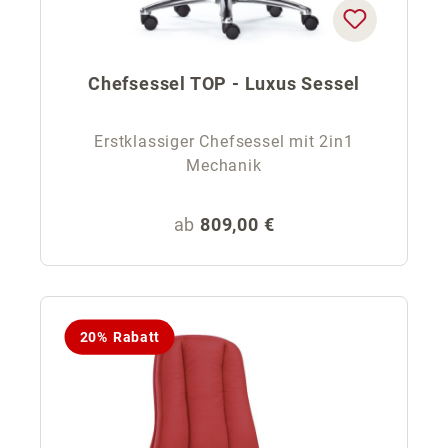
Chefsessel TOP - Luxus Sessel
Erstklassiger Chefsessel mit 2in1
Mechanik
Regulärer Preis:
ab
809,00 €
20% Rabatt