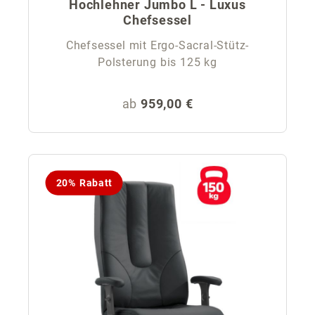
Hochlehner Jumbo L - Luxus
Chefsessel
Chefsessel mit Ergo-Sacral-Stütz-
Polsterung bis 125 kg
Regulärer Preis:
ab
959,00 €
20% Rabatt