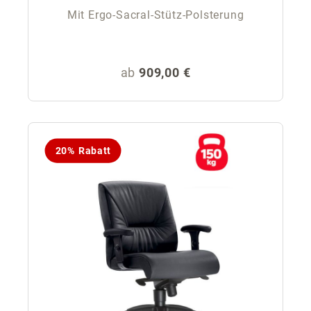
Mit Ergo-Sacral-Stütz-Polsterung
Regulärer Preis:
ab
909,00 €
20% Rabatt