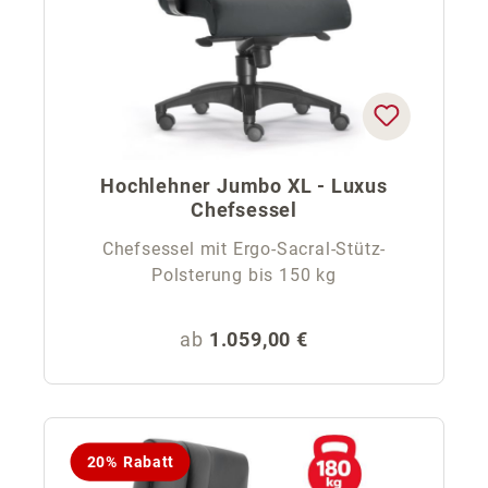
Hochlehner Jumbo XL - Luxus
Chefsessel
Chefsessel mit Ergo-Sacral-Stütz-
Polsterung bis 150 kg
Regulärer Preis:
ab
1.059,00 €
20% Rabatt