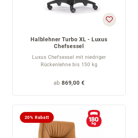
Halblehner Turbo XL - Luxus
Chefsessel
Luxus Chefsessel mit niedriger
Rückenlehne bis 150 kg
Regulärer Preis:
ab
869,00 €
20% Rabatt