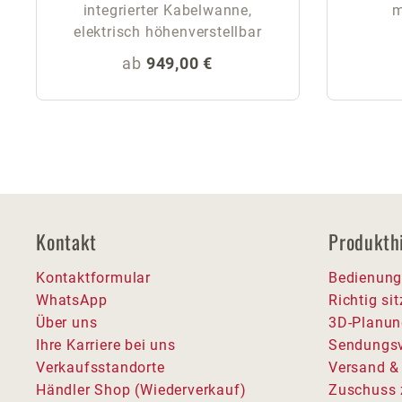
integrierter Kabelwanne,
m
elektrisch höhenverstellbar
Regulärer Preis:
ab
949,00 €
Kontakt
Produkth
Kontaktformular
Bedienung
WhatsApp
Richtig si
Über uns
3D-Planun
Ihre Karriere bei uns
Sendungsv
Verkaufsstandorte
Versand &
Händler Shop (Wiederverkauf)
Zuschuss 