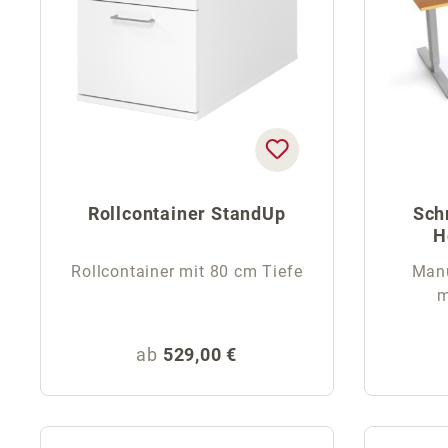
Rollcontainer StandUp
Sch
H
Rollcontainer mit 80 cm Tiefe
Manu
m
Regulärer Preis:
ab
529,00 €