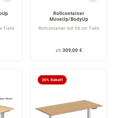
goUp
Rollcontainer
MoveUp/BodyUp
m Tiefe
Rollcontainer mit 58 cm Tiefe
eis:
Regulärer Preis:
ab
309,00 €
20% Rabatt