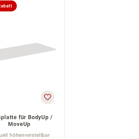
abatt
platte für BodyUp /
MoveUp
ell höhenverstellbar