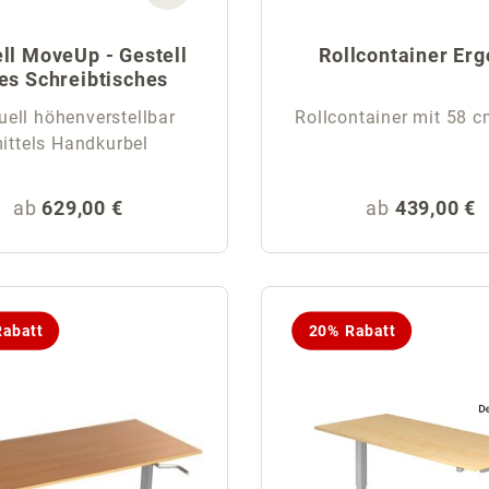
ll MoveUp - Gestell
Rollcontainer Er
es Schreibtisches
ell höhenverstellbar
Rollcontainer mit 58 c
ittels Handkurbel
Regulärer Preis:
Regulärer Pr
ab
629,00 €
ab
439,00 €
abatt
20% Rabatt