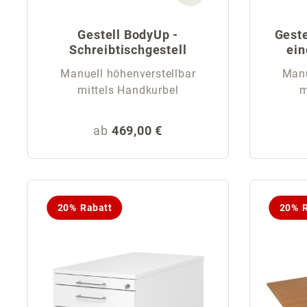
Gestell BodyUp -
Geste
Schreibtischgestell
ein
Manuell höhenverstellbar
Manu
mittels Handkurbel
m
Regulärer Preis:
ab
469,00 €
20% Rabatt
20% R