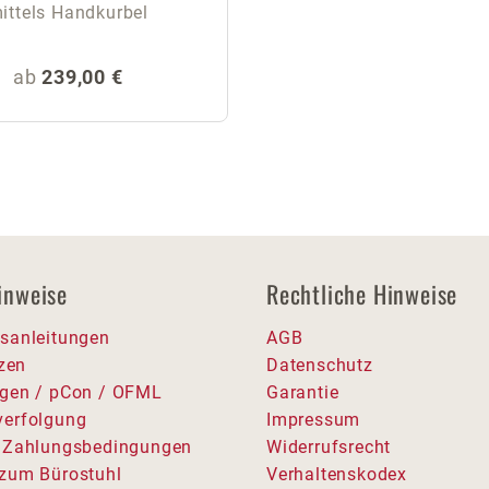
ittels Handkurbel
Regulärer Preis:
ab
239,00 €
inweise
Rechtliche Hinweise
sanleitungen
AGB
tzen
Datenschutz
gen / pCon / OFML
Garantie
erfolgung
Impressum
 Zahlungsbedingungen
Widerrufsrecht
zum Bürostuhl
Verhaltenskodex