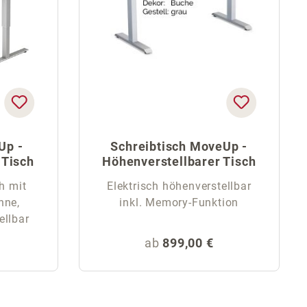
Up -
Schreibtisch MoveUp -
 Tisch
Höhenverstellbarer Tisch
h mit
Elektrisch höhenverstellbar
nne,
inkl. Memory-Funktion
ellbar
eis:
Regulärer Preis:
ab
899,00 €