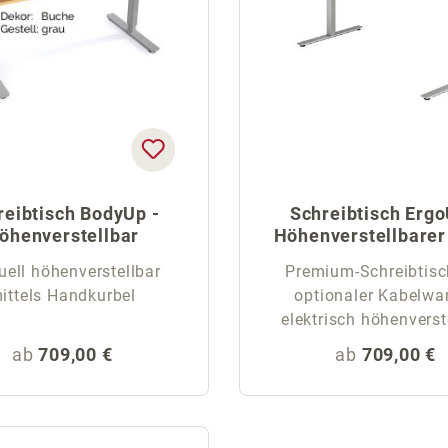
reibtisch BodyUp -
Schreibtisch Ergo
öhenverstellbar
Höhenverstellbarer
ell höhenverstellbar
Premium-Schreibtisc
ittels Handkurbel
optionaler Kabelwa
elektrisch höhenverst
Regulärer Preis:
Regulärer Pr
ab
709,00 €
ab
709,00 €