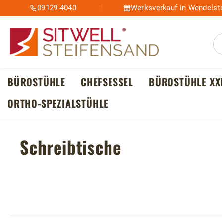
09129-4040
Werksverkauf in Wendelste
m Hauptinhalt springen
Zur Suche springen
Zur Hauptnavigation springen
BÜROSTÜHLE
CHEFSESSEL
BÜROSTÜHLE XX
ORTHO-SPEZIALSTÜHLE
Schreibtische