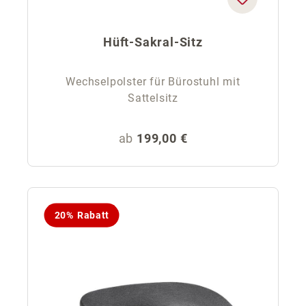
Hüft-Sakral-Sitz
Wechselpolster für Bürostuhl mit
Sattelsitz
Regulärer Preis:
ab
199,00 €
20% Rabatt