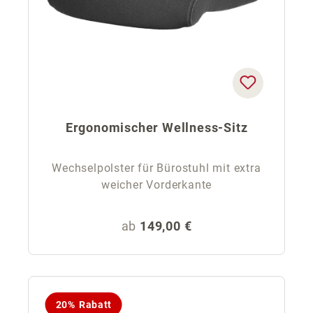
Ergonomischer Wellness-Sitz
Wechselpolster für Bürostuhl mit extra
weicher Vorderkante
Regulärer Preis:
ab
149,00 €
20% Rabatt