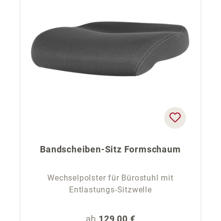
Bandscheiben-Sitz Formschaum
Wechselpolster für Bürostuhl mit
Entlastungs-Sitzwelle
Regulärer Preis:
ab
129,00 €