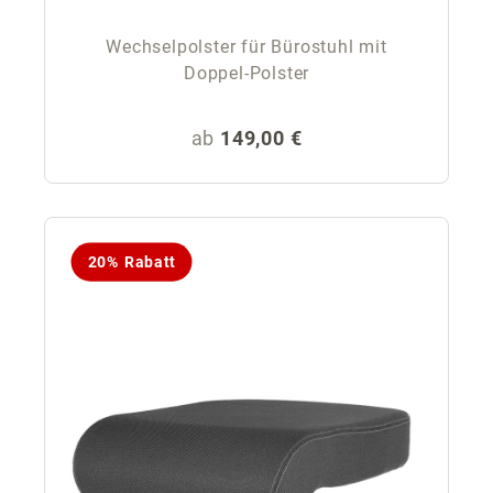
Wechselpolster für Bürostuhl mit
Doppel-Polster
Regulärer Preis:
ab
149,00 €
20% Rabatt