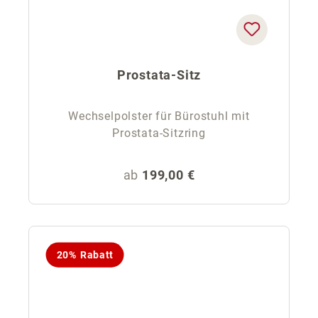
Prostata-Sitz
Wechselpolster für Bürostuhl mit
Prostata-Sitzring
Regulärer Preis:
ab
199,00 €
20% Rabatt