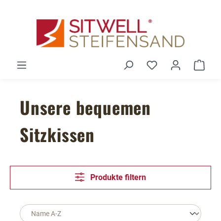
Zum Hauptinhalt springen
Du hast 0 Produ
Ware
Unsere bequemen
Sitzkissen
Produkte filtern