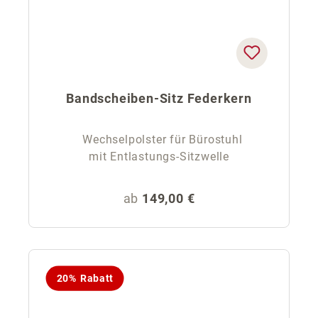
Bandscheiben-Sitz Federkern
Wechselpolster für Bürostuhl
mit Entlastungs-Sitzwelle
Regulärer Preis:
ab
149,00 €
20% Rabatt