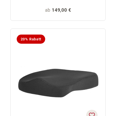
Regulärer Preis:
ab
149,00 €
20% Rabatt