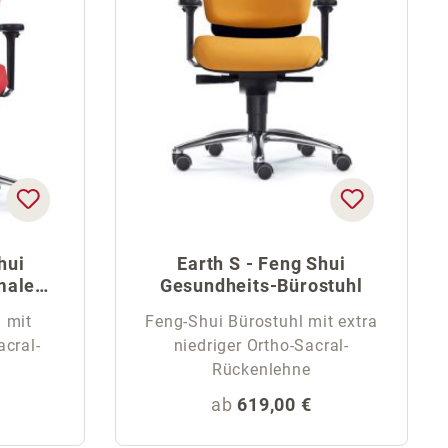
hui
Earth S - Feng Shui
maler
Gesundheits-Bürostuhl
 mit
Feng-Shui Bürostuhl mit extra
acral-
niedriger Ortho-Sacral-
Rückenlehne
eis:
Regulärer Preis:
ab
619,00 €