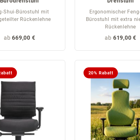
Bürodrehstuhl
Drehstuhl
g-Shui-Bürostuhl mit
Ergonomischer Feng
geteilter Rückenlehne
Bürostuhl mit extra ni
Rückenlehne
Regulärer Preis:
Regulärer Pr
ab
669,00 €
ab
619,00 €
abatt
20% Rabatt