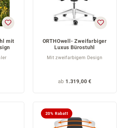
hl mit
ORTHOwell- Zweifarbiger
sign
Luxus Bürostuhl
ler
Mit zweifarbigem Design
eis:
Regulärer Preis:
ab
1.319,00 €
20% Rabatt