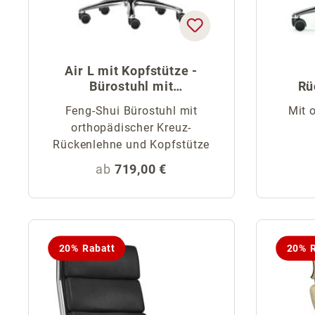
Air L mit Kopfstütze -
Bürostuhl mit
Rü
Kreuzrückenlehne
Feng-Shui Bürostuhl mit
Mit 
orthopädischer Kreuz-
Rückenlehne und Kopfstütze
Regulärer Preis:
ab
719,00 €
20% Rabatt
20% R