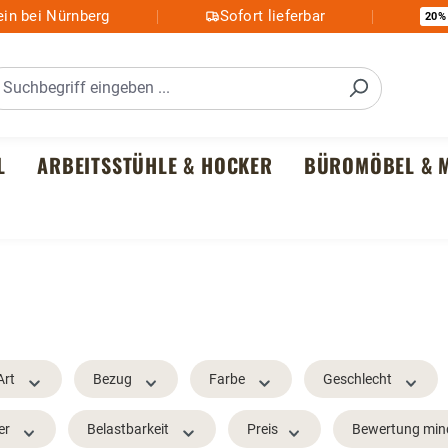
in bei Nürnberg
Sofort lieferbar
20%
L
ARBEITSSTÜHLE & HOCKER
BÜROMÖBEL & M
Art
Bezug
Farbe
Geschlecht
er
Belastbarkeit
Preis
Bewertung min