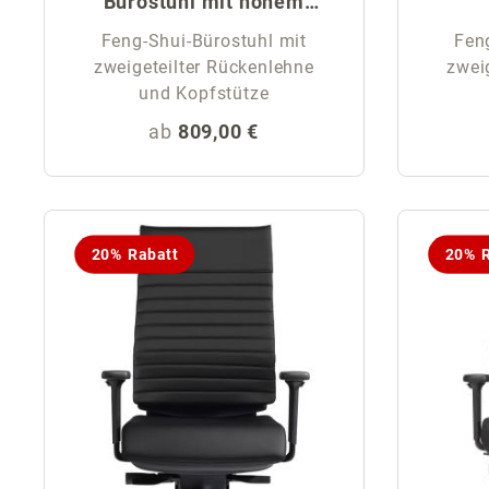
Bürostuhl mit hohem
Komfort
Feng-Shui-Bürostuhl mit
Fen
zweigeteilter Rückenlehne
zwei
und Kopfstütze
Regulärer Preis:
ab
809,00 €
20% Rabatt
20% R