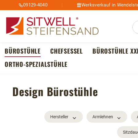
09129-4040
Werksverkauf in Wendelste
m Hauptinhalt springen
Zur Suche springen
Zur Hauptnavigation springen
BÜROSTÜHLE
CHEFSESSEL
BÜROSTÜHLE XX
ORTHO-SPEZIALSTÜHLE
Design Bürostühle
Hersteller
Armlehnen
Sitzdau