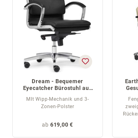
Dream - Bequemer
Eart
Eyecatcher Bürostuhl aus
Gesu
Bonded Leder
MIt Wipp-Mechanik und 3-
Fen
Zonen-Polster
zweig
Rücke
Regulärer Preis:
ab
619,00 €