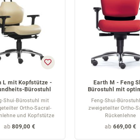
h L mit Kopfstütze -
Earth M - Feng S
ndheits-Bürostuhl
Bürostuhl mit opti
Beweglichkeit
g-Shui-Bürostuhl mit
Feng-Shui-Bürostuhl
eteilter Ortho-Sacral-
zweigeteilter Ortho-S
nlehne und Kopfstütze
Rückenlehne
Regulärer Preis:
Regulärer Pr
ab
809,00 €
ab
669,00 €