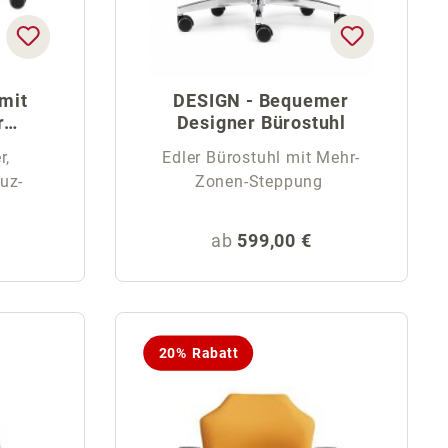
 mit
DESIGN - Bequemer
r
Designer Bürostuhl
r,
Edler Bürostuhl mit Mehr-
uz-
Zonen-Steppung
eis:
Regulärer Preis:
ab
599,00 €
20% Rabatt