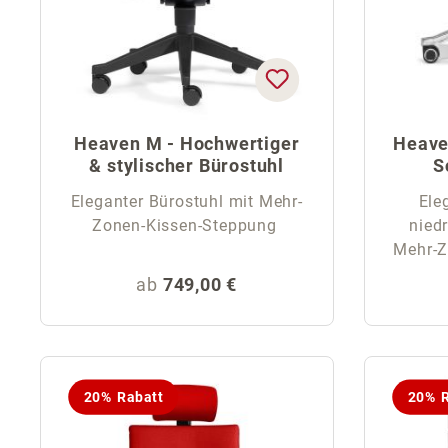
Heaven M - Hochwertiger
Heave
& stylischer Bürostuhl
S
Eleganter Bürostuhl mit Mehr-
Ele
Zonen-Kissen-Steppung
nied
Mehr-Z
Regulärer Preis:
ab
749,00 €
20% Rabatt
20% R