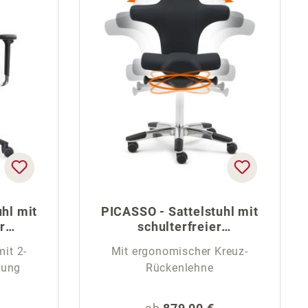
uhl mit
PICASSO - Sattelstuhl mit
r
schulterfreier
Rückenlehne
mit 2-
Mit ergonomischer Kreuz-
pung
Rückenlehne
eis:
Regulärer Preis: