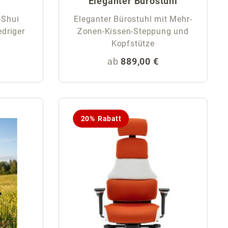
Eleganter Bürostuhl
-Shui
Eleganter Bürostuhl mit Mehr-
edriger
Zonen-Kissen-Steppung und
Kopfstütze
eis:
Regulärer Preis:
ab
889,00 €
20% Rabatt