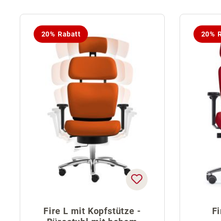
20% Rabatt
20% R
Fire L mit Kopfstütze -
Fi