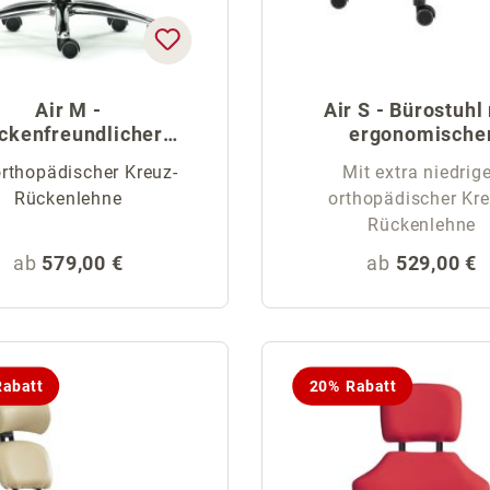
Air M -
Air S - Bürostuhl
ckenfreundlicher
ergonomische
Bürostuhl
Rückenlehne
orthopädischer Kreuz-
Mit extra niedrige
Rückenlehne
orthopädischer Kre
Rückenlehne
Regulärer Preis:
Regulärer Pr
ab
579,00 €
ab
529,00 €
abatt
20% Rabatt