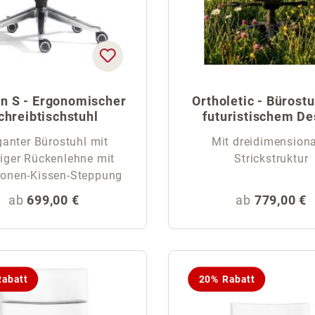
n S - Ergonomischer
Ortholetic - Bürostu
chreibtischstuhl
futuristischem De
ganter Bürostuhl mit
Mit dreidimensiona
riger Rückenlehne mit
Strickstruktur
onen-Kissen-Steppung
Regulärer Preis:
Regulärer Pr
ab
699,00 €
ab
779,00 €
abatt
20% Rabatt