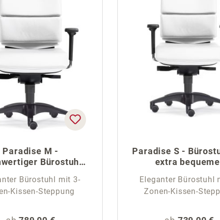
Paradise M -
Paradise S - Bürost
wertiger Bürostuhl
extra bequeme
mit Kissen
Polsterung
nter Bürostuhl mit 3-
Eleganter Bürostuhl 
en-Kissen-Steppung
Zonen-Kissen-Step
Regulärer Preis:
Regulärer Pr