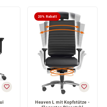
20% Rabatt
ui
Heaven L mit Kopfstütze -