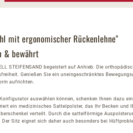
uhl mit ergonomischer Rückenlehne"
h & bewährt
LL STEIFENSAND begeistert auf Anhieb: Die orthopädisch
reiheit. Genießen Sie ein uneingeschränktes Bewegungsge
orm aufrichten.
n Konfigurator auswählen können, schenken Ihnen dazu ei
griert ein medizinisches Sattelpolster, das Ihr Becken und 
Oberschenkel verteilt. Durch die sattelförmige Auspolsteru
. Der Sitz eignet sich daher auch besonders bei Hüftprob