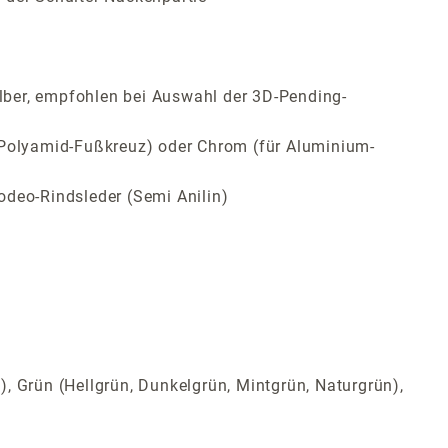
lber, empfohlen bei Auswahl der 3D-Pending-
ür Polyamid-Fußkreuz) oder Chrom (für Aluminium-
odeo-Rindsleder (Semi Anilin)
t), Grün (Hellgrün, Dunkelgrün, Mintgrün, Naturgrün),