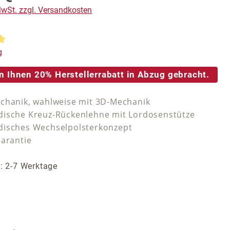
 MwSt. zzgl. Versandkosten
tliche Bewertung von 5 von 5 Sternen
g
n Ihnen 20% Herstellerrabatt in Abzug gebracht.
chanik, wahlweise mit 3D-Mechanik
ische Kreuz-Rückenlehne mit Lordosenstütze
isches Wechselpolsterkonzept
Garantie
t: 2-7 Werktage