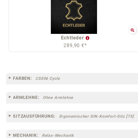
Echtleder
289,90 €*
FARBEN:
CSE06 Cycle
ARMLEHNE:
Ohne Armlehne
SITZAUSFÜHRUNG:
Ergonomischer DIN-Komfort-Sitz [75]
MECHANIK:
Relax-Mechanik