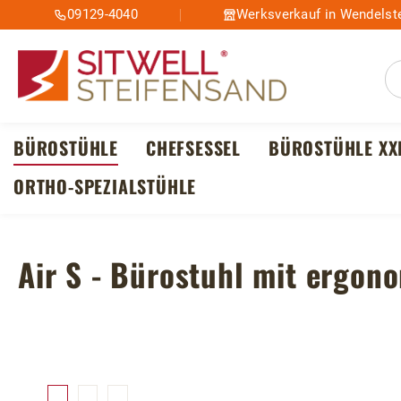
09129-4040
Werksverkauf in Wendelste
m Hauptinhalt springen
Zur Suche springen
Zur Hauptnavigation springen
BÜROSTÜHLE
CHEFSESSEL
BÜROSTÜHLE XX
ORTHO-SPEZIALSTÜHLE
Air S - Bürostuhl mit ergo
Bildergalerie überspringen