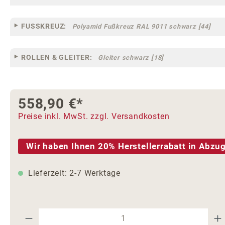
FUSSKREUZ:
Polyamid Fußkreuz RAL 9011 schwarz [44]
ROLLEN & GLEITER:
Gleiter schwarz [18]
558,90 €*
Preise inkl. MwSt. zzgl. Versandkosten
Wir haben Ihnen 20% Herstellerrabatt in Abzug
Lieferzeit: 2-7 Werktage
Produkt Anzahl: Gib den gewünschte