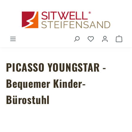
Zum Hauptinhalt springen
Du hast 0 Produ
Ware
PICASSO YOUNGSTAR -
Bequemer Kinder-
Bürostuhl