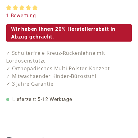
Durchschnittliche Bewertung von 5 von 5 Sternen
1 Bewertung
Wir haben Ihnen 20% Herstellerrabatt in
Abzug gebracht.
✓ Schulterfreie Kreuz-Rückenlehne mit
Lordosenstütze
✓ Orthopädisches Multi-Polster-Konzept
✓ Mitwachsender Kinder-Bürostuhl
✓ 3 Jahre Garantie
Lieferzeit: 5-12 Werktage