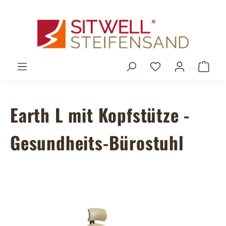
Zum Hauptinhalt springen
Du hast 0 Produ
Ware
Earth L mit Kopfstütze -
Gesundheits-Bürostuhl
Bildergalerie überspringen