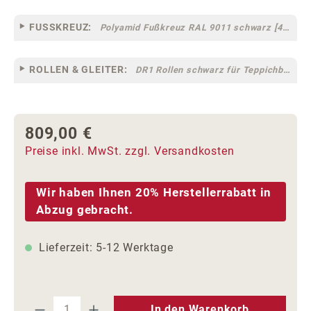
FUSSKREUZ:
Polyamid Fußkreuz RAL 9011 schwarz [44]
ROLLEN & GLEITER:
DR1 Rollen schwarz für Teppichböden [10]
809,00 €
Regulärer Preis:
Preise inkl. MwSt. zzgl. Versandkosten
Wir haben Ihnen 20% Herstellerrabatt in
Abzug gebracht.
Lieferzeit: 5-12 Werktage
Produkt Anzahl: Gib den gewünschten We
In den Warenkorb