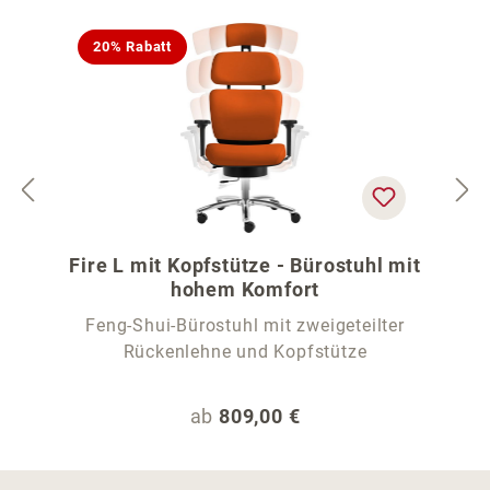
20% Rabatt
Fire L mit Kopfstütze - Bürostuhl mit
hohem Komfort
Feng-Shui-Bürostuhl mit zweigeteilter
Rückenlehne und Kopfstütze
Regulärer Preis:
ab
809,00 €