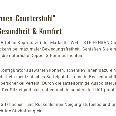
ehnen-Counterstuhl"
Gesundheit & Komfort
 H
(ohne Kopfstütze) der Marke SITWELL STEIFENSAND beg
ückens bei maximaler Bewegungsfreiheit. Genießen Sie e
n die natürliche Doppel-S-Form aufrichten.
n Konfigurator auswählen können, schenken Ihnen dazu ei
griert ein medizinisches Sattelpolster, das Ihr Becken und 
Oberschenkel verteilt. Durch die sattelförmige Auspolsteru
. Der Sitz eignet sich daher auch besonders bei Hüftprob
 Sitzflächen- und Rückenlehnen-Neigung stufenlos und una
htige Sitzhaltung ein.