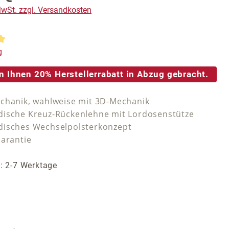
 MwSt. zzgl. Versandkosten
tliche Bewertung von 5 von 5 Sternen
g
n Ihnen 20% Herstellerrabatt in Abzug gebracht.
chanik, wahlweise mit 3D-Mechanik
ische Kreuz-Rückenlehne mit Lordosenstütze
isches Wechselpolsterkonzept
Garantie
t: 2-7 Werktage