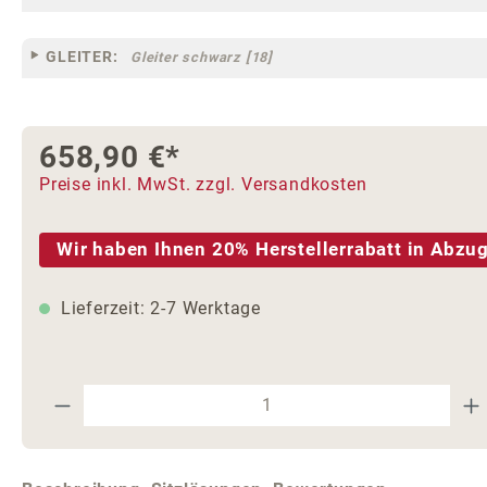
GLEITER:
Gleiter schwarz [18]
658,90 €*
Preise inkl. MwSt. zzgl. Versandkosten
Wir haben Ihnen 20% Herstellerrabatt in Abzug
Lieferzeit: 2-7 Werktage
Produkt Anzahl: Gib den gewünschte