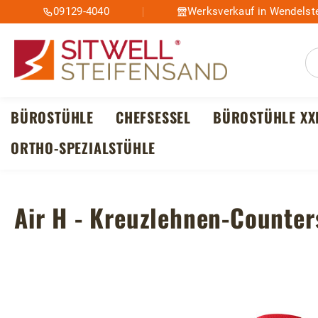
09129-4040
Werksverkauf in Wendelste
m Hauptinhalt springen
Zur Suche springen
Zur Hauptnavigation springen
BÜROSTÜHLE
CHEFSESSEL
BÜROSTÜHLE XX
ORTHO-SPEZIALSTÜHLE
Air H - Kreuzlehnen-Counter
Bildergalerie überspringen