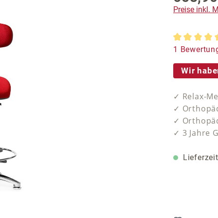
Preise inkl.
Durchschnit
1 Bewertun
Wir habe
✓ Relax-Me
✓ Orthopäd
✓ Orthopäd
✓ 3 Jahre 
Lieferzei