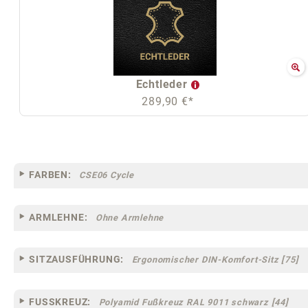
Echtleder
289,90 €*
FARBEN:
CSE06 Cycle
ARMLEHNE:
Ohne Armlehne
SITZAUSFÜHRUNG:
Ergonomischer DIN-Komfort-Sitz [75]
FUSSKREUZ:
Polyamid Fußkreuz RAL 9011 schwarz [44]