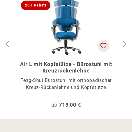
20% Rabatt
Air L mit Kopfstütze - Bürostuhl mit
Kreuzrückenlehne
Feng-Shui Bürostuhl mit orthopädischer
Kreuz-Rückenlehne und Kopfstütze
Regulärer Preis:
ab
719,00 €