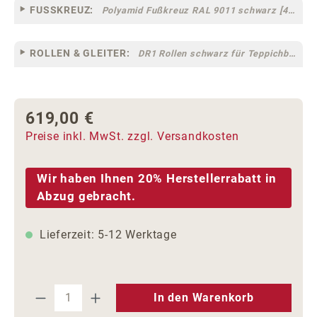
FUSSKREUZ:
Polyamid Fußkreuz RAL 9011 schwarz [44]
ROLLEN & GLEITER:
DR1 Rollen schwarz für Teppichböden [10]
619,00 €
Regulärer Preis:
Preise inkl. MwSt. zzgl. Versandkosten
Wir haben Ihnen 20% Herstellerrabatt in
Abzug gebracht.
Lieferzeit: 5-12 Werktage
Produkt Anzahl: Gib den gewünschten We
In den Warenkorb