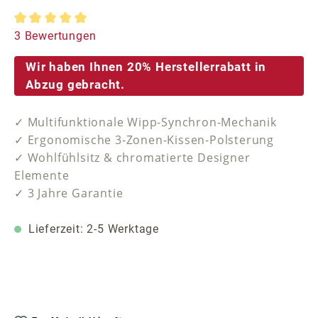
Durchschnittliche Bewertung von 5 von 5 Sternen
3 Bewertungen
Wir haben Ihnen 20% Herstellerrabatt in
Abzug gebracht.
✓ Multifunktionale Wipp-Synchron-Mechanik
✓ Ergonomische 3-Zonen-Kissen-Polsterung
✓ Wohlfühlsitz & chromatierte Designer
Elemente
✓ 3 Jahre Garantie
Lieferzeit: 2-5 Werktage