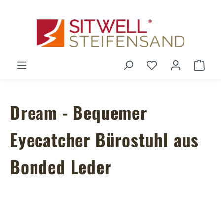
Zum Hauptinhalt springen
Du hast 0 Produ
Ware
Dream - Bequemer
Eyecatcher Bürostuhl aus
Bonded Leder