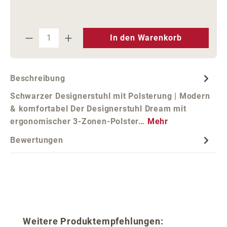
Produkt Anzahl: Gib den gewünschten We
In den Warenkorb
Beschreibung
Schwarzer Designerstuhl mit Polsterung | Modern
& komfortabel Der Designerstuhl Dream mit
ergonomischer 3-Zonen-Polster…
Mehr
Bewertungen
Produktgalerie überspringen
Weitere Produktempfehlungen: