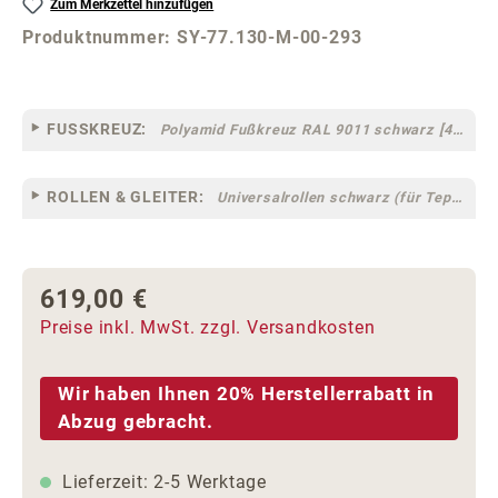
Zum Merkzettel hinzufügen
Produktnummer:
SY-77.130-M-00-293
FUSSKREUZ:
Polyamid Fußkreuz RAL 9011 schwarz [44]
ROLLEN & GLEITER:
Universalrollen schwarz (für Teppich- und Hartböden geeignet) [13-77-g]
619,00 €
Regulärer Preis:
Preise inkl. MwSt. zzgl. Versandkosten
Wir haben Ihnen 20% Herstellerrabatt in
Abzug gebracht.
Lieferzeit: 2-5 Werktage