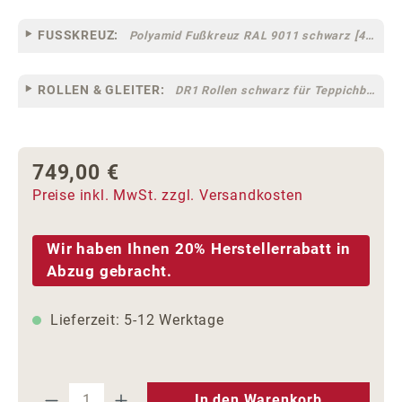
FUSSKREUZ:
Polyamid Fußkreuz RAL 9011 schwarz [44]
ROLLEN & GLEITER:
DR1 Rollen schwarz für Teppichböden [10]
749,00 €
Regulärer Preis:
Preise inkl. MwSt. zzgl. Versandkosten
Wir haben Ihnen 20% Herstellerrabatt in
Abzug gebracht.
Lieferzeit: 5-12 Werktage
Produkt Anzahl: Gib den gewünschten We
In den Warenkorb