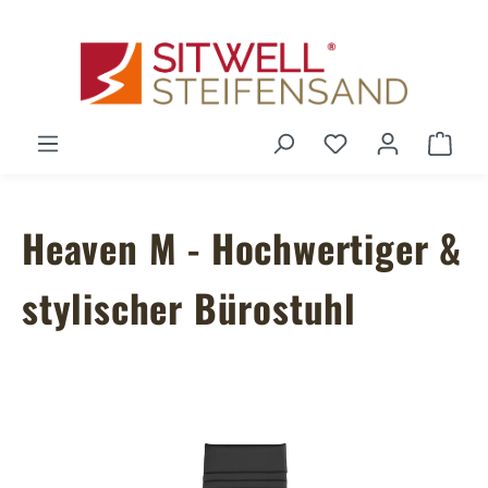
Zum Hauptinhalt springen
Du hast 0 Produ
Ware
Heaven M - Hochwertiger &
stylischer Bürostuhl
Bildergalerie überspringen