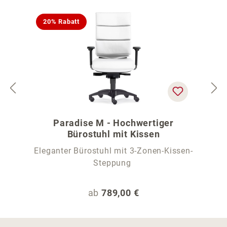
20% Rabatt
Paradise M - Hochwertiger
Bürostuhl mit Kissen
Eleganter Bürostuhl mit 3-Zonen-Kissen-
Steppung
Regulärer Preis:
ab
789,00 €