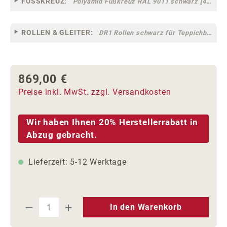
FUSSKREUZ:
Polyamid Fußkreuz RAL 9011 schwarz [44]
ROLLEN & GLEITER:
DR1 Rollen schwarz für Teppichböden [10]
869,00 €
Regulärer Preis:
Preise inkl. MwSt. zzgl. Versandkosten
Wir haben Ihnen 20% Herstellerrabatt in
Abzug gebracht.
Lieferzeit: 5-12 Werktage
Produkt Anzahl: Gib den gewünschten We
In den Warenkorb