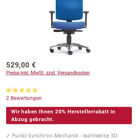
529,00 €
Regulärer Preis:
Preise inkl. MwSt. zzgl. Versandkosten
Durchschnittliche Bewertung von 5 von 5 Sternen
2 Bewertungen
Wir haben Ihnen 20% Herstellerrabatt in
Abzug gebracht.
✓ Punkt-Synchron-Mechanik - wahlweise 3D-