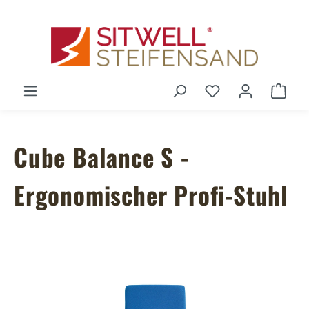
Zum Hauptinhalt springen
Du hast 0 Produ
Ware
Cube Balance S -
Ergonomischer Profi-Stuhl
Bildergalerie überspringen