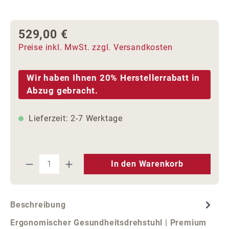
529,00 €
Regulärer Preis:
Preise inkl. MwSt. zzgl. Versandkosten
Wir haben Ihnen 20% Herstellerrabatt in
Abzug gebracht.
Lieferzeit: 2-7 Werktage
Produkt Anzahl: Gib den gewünschten We
In den Warenkorb
Beschreibung
Ergonomischer Gesundheitsdrehstuhl | Premium