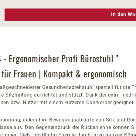
n Wert ein oder benutze die Schaltfläc
In den Wa
 - Ergonomischer Profi Bürostuhl "
 für Frauen | Kompakt & ergonomisch
aßgeschneiderter Gesundheitsdrehstuhl speziell für die F
e Sitzhaltung aufrichtet und stützt. Dank der extra niedr
rsonen bzw. Nutzer mit einem kürzeren Oberkörper geeignet.
pannung, indem Ihre Bewegungsabläufe von Sitz und Rück
klasse aus. Den Gegeneindruck der Rückenlehne können Si
rungen fließt beständig Energie durch Ihren ganzen Körper 