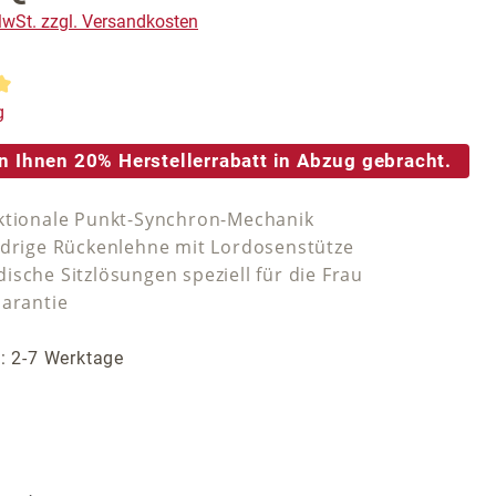
 MwSt. zzgl. Versandkosten
tliche Bewertung von 5 von 5 Sternen
g
n Ihnen 20% Herstellerrabatt in Abzug gebracht.
ktionale Punkt-Synchron-Mechanik
edrige Rückenlehne mit Lordosenstütze
ische Sitzlösungen speziell für die Frau
Garantie
t: 2-7 Werktage