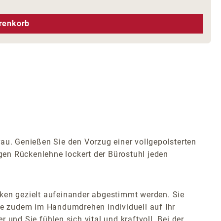
hen um die Anzahl zu erhöhen oder zu r
renkorb
rau. Genießen Sie den Vorzug einer vollgepolsterten
igen Rückenlehne lockert der Bürostuhl jeden
en gezielt aufeinander abgestimmt werden. Sie
e zudem im Handumdrehen individuell auf Ihr
und Sie fühlen sich vital und kraftvoll. Bei der