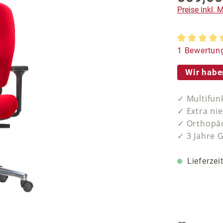
Preise inkl.
Durchschnit
1 Bewertun
Wir habe
✓ Multifun
✓ Extra ni
✓ Orthopäd
✓ 3 Jahre 
Lieferzei