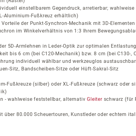
cm (Raster)
viduell einstellbarem Gegendruck, arretierbar; wahlweise 
XL-Aluminium-Fußkreuz erhältlich)
Vorteile der Punkt-Synchron-Mechanik mit 3D-Elementen fü
nchron im Winkelverhältnis von 1:3 Ihrem Bewegungsabla
der 5D-Armlehnen in Leder-Optik zur optimalen Entlastung
arkeit bis 6 cm (bei C120-Mechanik) bzw. 8 cm (bei C130-
ührung individuell wählbar und werkzeuglos austauschbar
auen-Sitz, Bandscheiben-Sitze oder Hüft-Sakral-Sitz
-Fußkreuze (silber) oder XL-Fußkreuze (schwarz oder si
ik)
 - wahlweise feststellbar, alternativ
Gleiter
schwarz (für 
t über 80.000 Scheuertouren, Kunstleder oder echtem ital