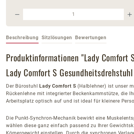
Produkt Anzahl: Gib den gewünschte
Beschreibung
Sitzlösungen
Bewertungen
Produktinformationen "Lady Comfort S
Lady Comfort S Gesundheitsdrehstuhl
Der Bürostuhl
Lady Comfort S
(Halblehner) ist unser m
Rückenlehne mit integrierter Beckenkammstütze, die Ihr
Arbeitsplatz optisch auf und ist ideal für kleinere Pe
Die Punkt-Synchron-Mechanik bewirkt eine Muskelents
wählen diese ganz einfach passend zu Ihrer Gewichts
Körpergewicht einstellen. Durch die synchronen Verlage