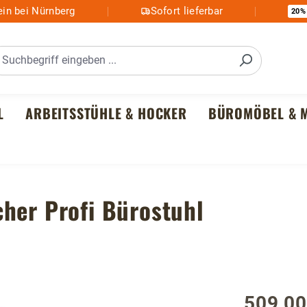
in bei Nürnberg
Sofort lieferbar
20%
L
ARBEITSSTÜHLE & HOCKER
BÜROMÖBEL & M
her Profi Bürostuhl
509,00
Regulärer P