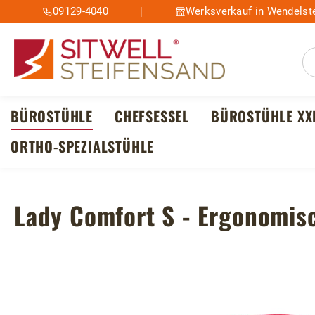
09129-4040
Werksverkauf in Wendelste
m Hauptinhalt springen
Zur Suche springen
Zur Hauptnavigation springen
BÜROSTÜHLE
CHEFSESSEL
BÜROSTÜHLE XX
ORTHO-SPEZIALSTÜHLE
Lady Comfort S - Ergonomisc
Bildergalerie überspringen