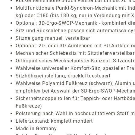
Rückenlehnenhöhe 5-fach verstellbar um bis zu 8 
Multifunktionale Punkt-Synchron-Mechanik mit indi
kg) oder C180 (bis 180 kg, nur in Verbindung mit 
Optional: 3D-Ergo-SWOP-Mechanik - kombiniert die 
Sitz und Rückenlehne passen sich automatisch sy
Sitzneigung manuell verstellbar
Optional: 2D- oder 3D-Armlehnen mit PU-Auflage o
Mechanischer Schiebesitz mit Sitztiefenverstellb
Orthopädisches Wechselpolster-Konzept: Sitzausf
Wahlweise universeller Komfort-Sitz, spezieller Fr
Sitzhöheneinstellung, druckluftgesteuert
Wahlweise Polyamid Fußkreuz (schwarz), Aluminium
empfohlen bei Auswahl der 3D-Ergo-SWOP-Mechan
Sicherheitsdoppelrollen für Teppich- oder Hartböden
Fußkreuze)
Polsterung nach Wahl in hochqualitativem Stoff mi
Lieferzustand: komplett montiert
Made in Germany