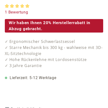
Durchschnittliche Bewertung von 5 von 5 Sternen
1 Bewertung
Wir haben Ihnen 20% Herstellerrabatt in
Abzug gebracht.
✓ Ergonomischer Schwerlastsessel
✓ Starre Mechanik bis 300 kg - wahlweise mit 3D-
XL-Sitztechnologie
✓ Hohe Rückenlehne mit Lordosenstütze
✓ 3 Jahre Garantie
Lieferzeit: 5-12 Werktage