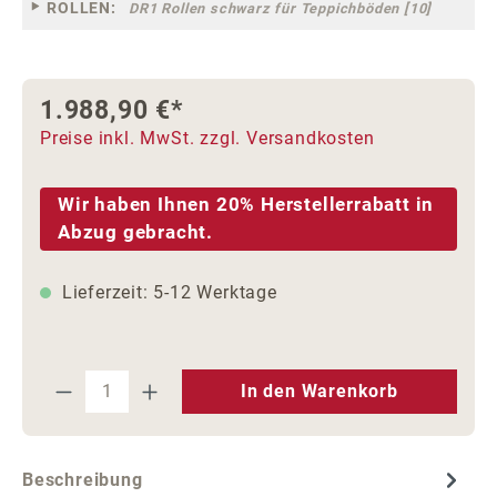
ROLLEN:
DR1 Rollen schwarz für Teppichböden [10]
1.988,90 €*
Preise inkl. MwSt. zzgl. Versandkosten
Wir haben Ihnen 20% Herstellerrabatt in
Abzug gebracht.
Lieferzeit: 5-12 Werktage
Produkt Anzahl: Gib den gewünschten We
In den Warenkorb
Beschreibung