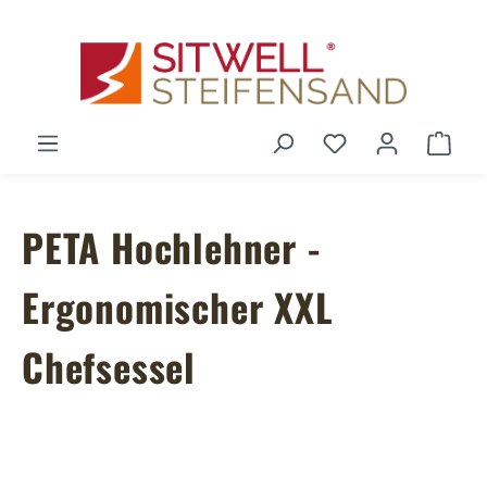
Zum Hauptinhalt springen
Du hast 0 Produ
Ware
PETA Hochlehner -
Ergonomischer XXL
Chefsessel