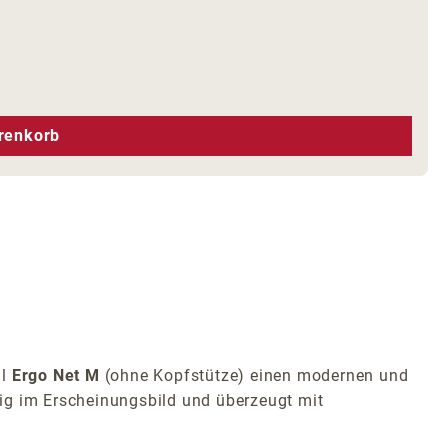
hen um die Anzahl zu erhöhen oder zu r
renkorb
ll
Ergo Net M
(ohne Kopfstütze) einen modernen und
ig im Erscheinungsbild und überzeugt mit