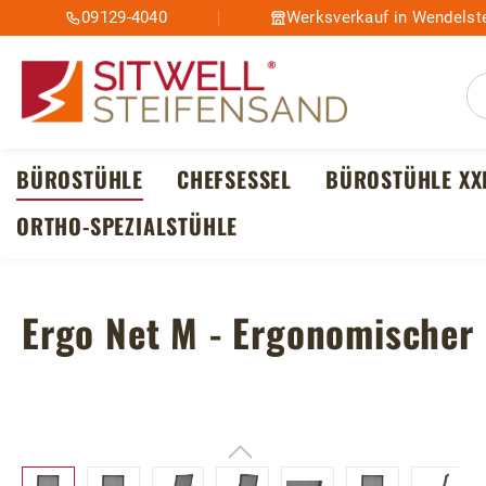
09129-4040
Werksverkauf in Wendelste
m Hauptinhalt springen
Zur Suche springen
Zur Hauptnavigation springen
BÜROSTÜHLE
CHEFSESSEL
BÜROSTÜHLE XX
ORTHO-SPEZIALSTÜHLE
Ergo Net M - Ergonomischer
Bildergalerie überspringen