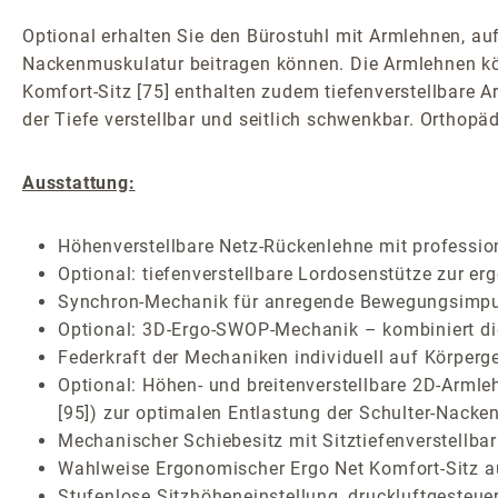
Optional erhalten Sie den Bürostuhl mit Armlehnen, au
Nackenmuskulatur beitragen können. Die Armlehnen könn
Komfort-Sitz [75] enthalten zudem tiefenverstellbare 
der Tiefe verstellbar und seitlich schwenkbar. Orthopäd
Ausstattung:
Höhenverstellbare Netz-Rückenlehne mit professio
Optional: tiefenverstellbare Lordosenstütze zur 
Synchron-Mechanik für anregende Bewegungsimpuls
Optional: 3D-Ergo-SWOP-Mechanik – kombiniert die 
Federkraft der Mechaniken individuell auf Körperge
Optional: Höhen- und breitenverstellbare 2D-Armleh
[95]) zur optimalen Entlastung der Schulter-Nacken
Mechanischer Schiebesitz mit Sitztiefenverstellb
Wahlweise Ergonomischer Ergo Net Komfort-Sitz a
Stufenlose Sitzhöheneinstellung, druckluftgesteuer