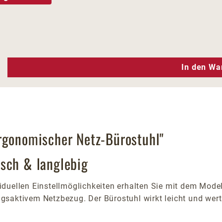
n Wert ein oder benutze die Schaltfläc
In den Wa
rgonomischer Netz-Bürostuhl"
sch & langlebig
duellen Einstellmöglichkeiten erhalten Sie mit dem Mode
gsaktivem Netzbezug. Der Bürostuhl wirkt leicht und wert