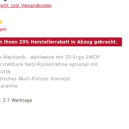
 MwSt. zzgl. Versandkosten
tliche Bewertung von 5 von 5 Sternen
gen
n Ihnen 20% Herstellerrabatt in Abzug gebracht.
-Mechanik - wahlweise mit 3D-Ergo-SWOP
stellbare Netz-Rückenlehne optional mit
tütze
isches Multi-Polster-Konzept
Garantie
t: 2-7 Werktage