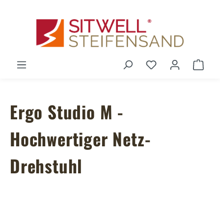
Zum Hauptinhalt springen
Du hast 0 Produ
Ware
Ergo Studio M -
Hochwertiger Netz-
Drehstuhl