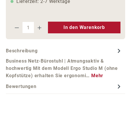
Lieferzeit: 2-7 Werktage
Produkt Anzahl: Gib den gewünschten We
In den Warenkorb
Beschreibung
Business Netz-Bürostuhl | Atmungsaktiv &
hochwertig Mit dem Modell Ergo Studio M (ohne
Kopfstütze) erhalten Sie ergonomi…
Mehr
Bewertungen