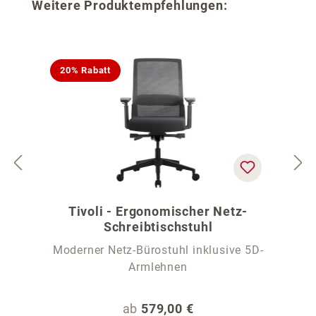
Produktgalerie überspringen
Weitere Produktempfehlungen:
20% Rabatt
Tivoli - Ergonomischer Netz-
Schreibtischstuhl
Moderner Netz-Bürostuhl inklusive 5D-
Armlehnen
Regulärer Preis:
ab
579,00 €