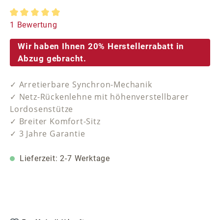
Durchschnittliche Bewertung von 5 von 5 Sternen
1 Bewertung
Wir haben Ihnen 20% Herstellerrabatt in
Abzug gebracht.
✓ Arretierbare Synchron-Mechanik
✓ Netz-Rückenlehne mit höhenverstellbarer
Lordosenstütze
✓ Breiter Komfort-Sitz
✓ 3 Jahre Garantie
Lieferzeit: 2-7 Werktage