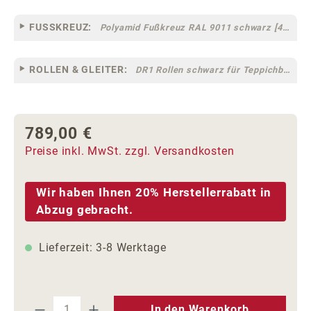
FUSSKREUZ:
Polyamid Fußkreuz RAL 9011 schwarz [44]
ROLLEN & GLEITER:
DR1 Rollen schwarz für Teppichböden [10]
789,00 €
Regulärer Preis:
Preise inkl. MwSt. zzgl. Versandkosten
Wir haben Ihnen 20% Herstellerrabatt in
Abzug gebracht.
Lieferzeit: 3-8 Werktage
Produkt Anzahl: Gib den gewünschten We
In den Warenkorb