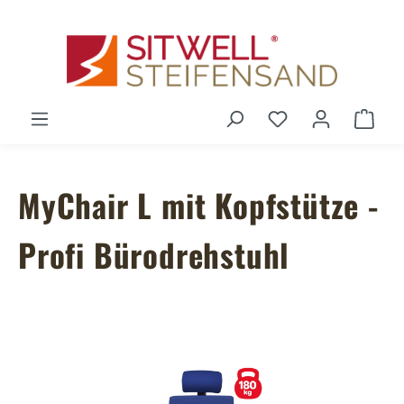
Zum Hauptinhalt springen
Du hast 0 Produ
Ware
MyChair L mit Kopfstütze -
Profi Bürodrehstuhl
Bildergalerie überspringen