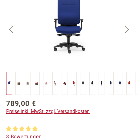
789,00 €
Regulärer Preis:
Preise inkl. MwSt. zzgl. Versandkosten
Durchschnittliche Bewertung von 5 von 5 Sternen
3 Bewertungen