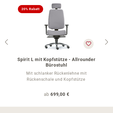
20% Rabatt
Spirit L mit Kopfstütze - Allrounder
Bürostuhl
Mit schlanker Rückenlehne mit
Rückenschale und Kopfstütze
Regulärer Preis:
ab
699,00 €