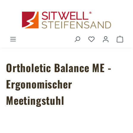
Zum Hauptinhalt springen
Du hast 0 Produ
Ware
Ortholetic Balance ME -
Ergonomischer
Meetingstuhl