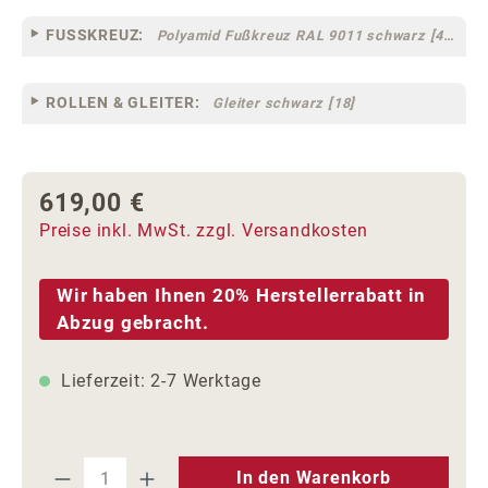
FUSSKREUZ:
Polyamid Fußkreuz RAL 9011 schwarz [44]
ROLLEN & GLEITER:
Gleiter schwarz [18]
619,00 €
Regulärer Preis:
Preise inkl. MwSt. zzgl. Versandkosten
Wir haben Ihnen 20% Herstellerrabatt in
Abzug gebracht.
Lieferzeit: 2-7 Werktage
Produkt Anzahl: Gib den gewünschten We
In den Warenkorb