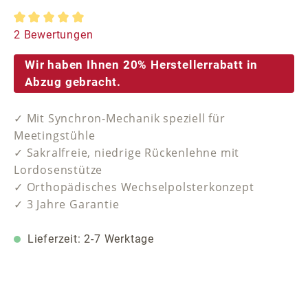
Durchschnittliche Bewertung von 5 von 5 Sternen
2 Bewertungen
Wir haben Ihnen 20% Herstellerrabatt in
Abzug gebracht.
✓ Mit Synchron-Mechanik speziell für
Meetingstühle
✓ Sakralfreie, niedrige Rückenlehne mit
Lordosenstütze
✓ Orthopädisches Wechselpolsterkonzept
✓ 3 Jahre Garantie
Lieferzeit: 2-7 Werktage