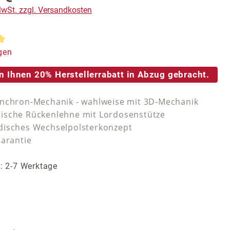
 MwSt. zzgl. Versandkosten
tliche Bewertung von 5 von 5 Sternen
gen
n Ihnen 20% Herstellerrabatt in Abzug gebracht.
nchron-Mechanik - wahlweise mit 3D-Mechanik
sche Rückenlehne mit Lordosenstütze
isches Wechselpolsterkonzept
Garantie
t: 2-7 Werktage