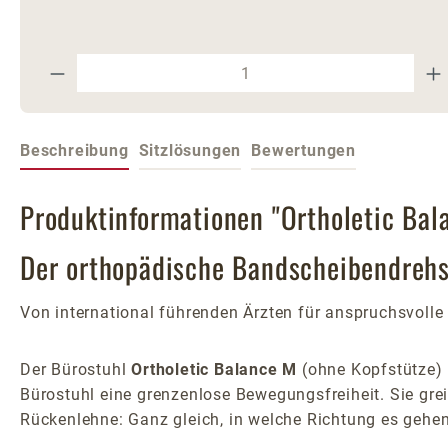
Produkt Anzahl: Gib den gewünschte
Beschreibung
Sitzlösungen
Bewertungen
Produktinformationen "Ortholetic Bal
Der orthopädische Bandscheibendrehst
Von international führenden Ärzten für anspruchsvolle 
Der Bürostuhl
Ortholetic Balance M
(ohne Kopfstütze) 
Bürostuhl eine grenzenlose Bewegungsfreiheit. Sie gre
Rückenlehne: Ganz gleich, in welche Richtung es gehen 