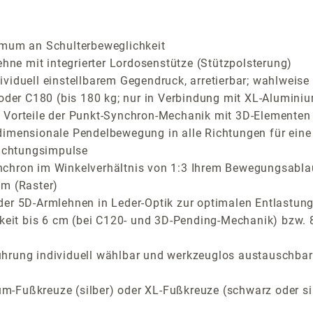
imum an Schulterbeweglichkeit
e mit integrierter Lordosenstütze (Stützpolsterung)
iduell einstellbarem Gegendruck, arretierbar; wahlweise C
 oder C180 (bis 180 kg; nur in Verbindung mit XL-Aluminiu
Vorteile der Punkt-Synchron-Mechanik mit 3D-Elementen fü
dimensionale Pendelbewegung in alle Richtungen für eine
richtungsimpulse
nchron im Winkelverhältnis von 1:3 Ihrem Bewegungsabla
cm (Raster)
der 5D-Armlehnen in Leder-Optik zur optimalen Entlastung
rkeit bis 6 cm (bei C120- und 3D-Pending-Mechanik) bzw.
ührung individuell wählbar und werkzeuglos austauschbar
m-Fußkreuze (silber) oder XL-Fußkreuze (schwarz oder si