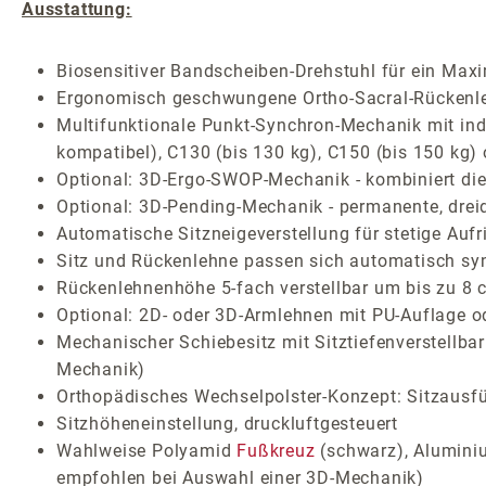
Ausstattung:
Biosensitiver Bandscheiben-Drehstuhl für ein Max
Ergonomisch geschwungene Ortho-Sacral-Rückenlehn
Multifunktionale Punkt-Synchron-Mechanik mit indiv
kompatibel), C130 (bis 130 kg), C150 (bis 150 kg)
Optional: 3D-Ergo-SWOP-Mechanik - kombiniert die 
Optional: 3D-Pending-Mechanik - permanente, drei
Automatische Sitzneigeverstellung für stetige Auf
Sitz und Rückenlehne passen sich automatisch sy
Rückenlehnenhöhe 5-fach verstellbar um bis zu 8 
Optional: 2D- oder 3D-Armlehnen mit PU-Auflage o
Mechanischer Schiebesitz mit Sitztiefenverstellba
Mechanik)
Orthopädisches Wechselpolster-Konzept: Sitzausf
Sitzhöheneinstellung, druckluftgesteuert
Wahlweise Polyamid
Fußkreuz
(schwarz), Aluminiu
empfohlen bei Auswahl einer 3D-Mechanik)