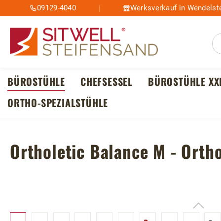
09129-4040
Werksverkauf in Wendelste
m Hauptinhalt springen
Zur Suche springen
Zur Hauptnavigation springen
BÜROSTÜHLE
CHEFSESSEL
BÜROSTÜHLE XX
ORTHO-SPEZIALSTÜHLE
Ortholetic Balance M - Orth
Bildergalerie überspringen