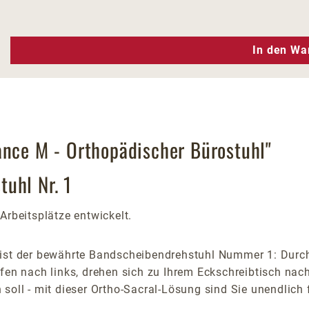
n Wert ein oder benutze die Schaltfläc
In den Wa
ance M - Orthopädischer Bürostuhl"
uhl Nr. 1
Arbeitsplätze entwickelt.
ist der bewährte Bandscheibendrehstuhl Nummer 1: Durch 
ifen nach links, drehen sich zu Ihrem Eckschreibtisch nac
soll - mit dieser Ortho-Sacral-Lösung sind Sie unendlich 