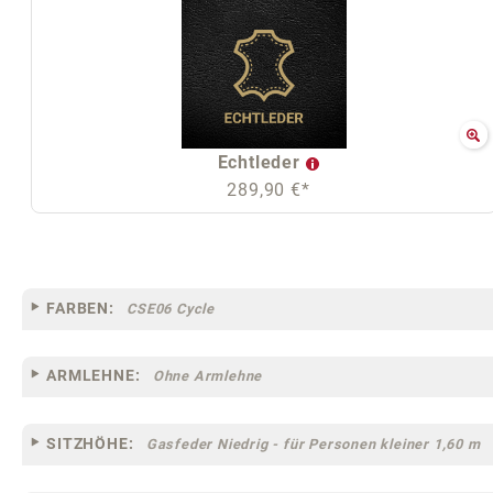
Echtleder
289,90 €*
FARBEN:
CSE06 Cycle
ARMLEHNE:
Ohne Armlehne
SITZHÖHE:
Gasfeder Niedrig - für Personen kleiner 1,60 m