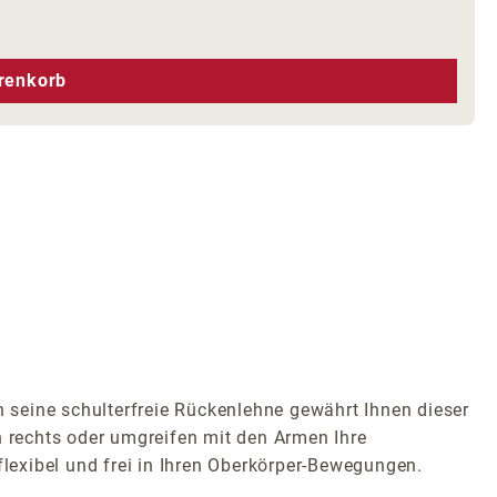
hen um die Anzahl zu erhöhen oder zu r
renkorb
seine schulterfreie Rückenlehne gewährt Ihnen dieser
h rechts oder umgreifen mit den Armen Ihre
flexibel und frei in Ihren Oberkörper-Bewegungen.