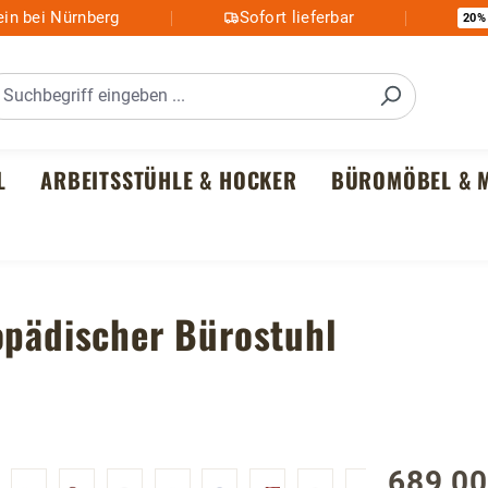
in bei Nürnberg
Sofort lieferbar
20%
L
ARBEITSSTÜHLE & HOCKER
BÜROMÖBEL & M
opädischer Bürostuhl
689,00
Regulärer P