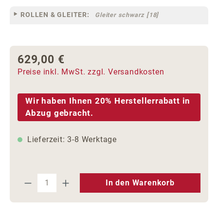
ROLLEN & GLEITER:
Gleiter schwarz [18]
629,00 €
Regulärer Preis:
Preise inkl. MwSt. zzgl. Versandkosten
Wir haben Ihnen 20% Herstellerrabatt in
Abzug gebracht.
Lieferzeit: 3-8 Werktage
Produkt Anzahl: Gib den gewünschten We
In den Warenkorb