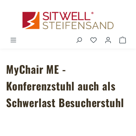
Zum Hauptinhalt springen
Du hast 0 Produ
Ware
MyChair ME -
Konferenzstuhl auch als
Schwerlast Besucherstuhl