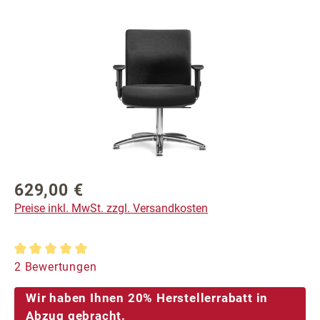
Bildergalerie überspringen
629,00 €
Regulärer Preis:
Preise inkl. MwSt. zzgl. Versandkosten
Durchschnittliche Bewertung von 5 von 5 Sternen
2 Bewertungen
Wir haben Ihnen 20% Herstellerrabatt in
Abzug gebracht.