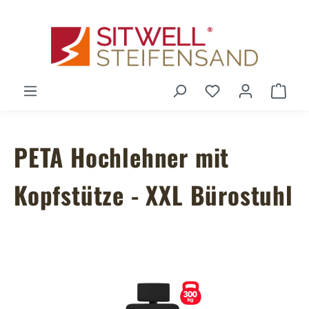
Zum Hauptinhalt springen
Du hast 0 Produ
Ware
PETA Hochlehner mit
Kopfstütze - XXL Bürostuhl
Bildergalerie überspringen