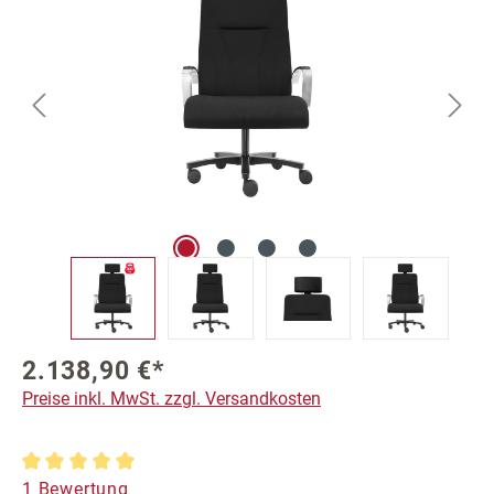
2.138,90 €*
Preise inkl. MwSt. zzgl. Versandkosten
Durchschnittliche Bewertung von 5 von 5 Sternen
1 Bewertung