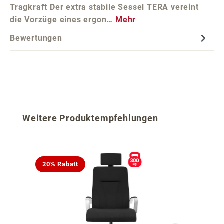
Tragkraft Der extra stabile Sessel TERA vereint
die Vorzüge eines ergon…
Mehr
Bewertungen
Produktgalerie überspringen
Weitere Produktempfehlungen
20% Rabatt