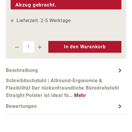
Abzug gebracht.
Lieferzeit: 2-5 Werktage
Produkt Anzahl: Gib den gewünschten We
In den Warenkorb
Beschreibung
Schreibtischstuhl | Allround-Ergonomie &
Flexibilität Der rückenfreundliche Bürodrehstuhl
Straight Polster ist ideal fü…
Mehr
Bewertungen